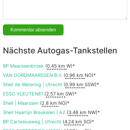
Nächste Autogas-Tankstellen
BP Maarssenbroek
(
0.45 km
W)*
VAN OORDMAARSSEN B.V.
(
0.96 km
NO)*
Shell de Wetering | Utrecht
(
0.99 km
SSW)*
ESSO VLEUTEN81
(
2.57 km
SW)*
Shell | Maarssen
(
2.8 km
NO)*
Shell Haarrijn Breukelen | A2
(
3.48 km
NW)*
BP Cartesiusweg | Utrecht
(
4.24 km
SO)*