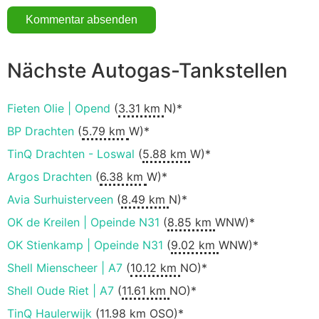
Nächste Autogas-Tankstellen
Fieten Olie | Opend
(
3.31 km
N)*
BP Drachten
(
5.79 km
W)*
TinQ Drachten - Loswal
(
5.88 km
W)*
Argos Drachten
(
6.38 km
W)*
Avia Surhuisterveen
(
8.49 km
N)*
OK de Kreilen | Opeinde N31
(
8.85 km
WNW)*
OK Stienkamp | Opeinde N31
(
9.02 km
WNW)*
Shell Mienscheer | A7
(
10.12 km
NO)*
Shell Oude Riet | A7
(
11.61 km
NO)*
TinQ Haulerwijk
(
11.98 km
OSO)*