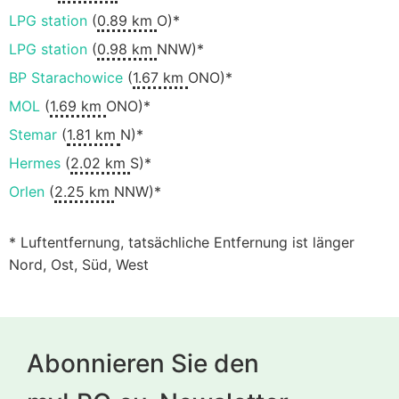
LPG station
(
0.89 km
O)*
LPG station
(
0.98 km
NNW)*
BP Starachowice
(
1.67 km
ONO)*
MOL
(
1.69 km
ONO)*
Stemar
(
1.81 km
N)*
Hermes
(
2.02 km
S)*
Orlen
(
2.25 km
NNW)*
* Luftentfernung, tatsächliche Entfernung ist länger
Nord, Ost, Süd, West
Abonnieren Sie den