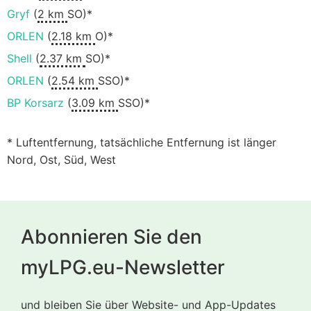
Gryf
(
2 km
SO)*
ORLEN
(
2.18 km
O)*
Shell
(
2.37 km
SO)*
ORLEN
(
2.54 km
SSO)*
BP Korsarz
(
3.09 km
SSO)*
* Luftentfernung, tatsächliche Entfernung ist länger
Nord, Ost, Süd, West
Abonnieren Sie den
myLPG.eu-Newsletter
und bleiben Sie über Website- und App-Updates