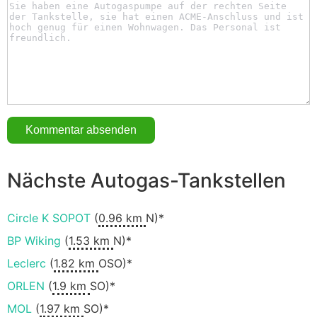
Nächste Autogas-Tankstellen
Circle K SOPOT
(
0.96 km
N)*
BP Wiking
(
1.53 km
N)*
Leclerc
(
1.82 km
OSO)*
ORLEN
(
1.9 km
SO)*
MOL
(
1.97 km
SO)*