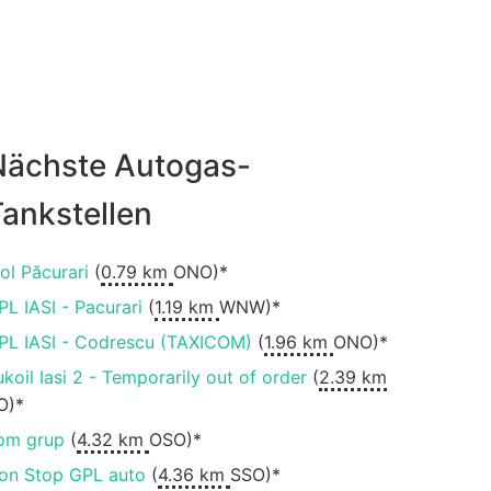
Nächste Autogas-
ankstellen
ol Păcurari
(
0.79 km
ONO)*
PL IASI - Pacurari
(
1.19 km
WNW)*
PL IASI - Codrescu (TAXICOM)
(
1.96 km
ONO)*
ukoil Iasi 2 - Temporarily out of order
(
2.39 km
O)*
om grup
(
4.32 km
OSO)*
on Stop GPL auto
(
4.36 km
SSO)*