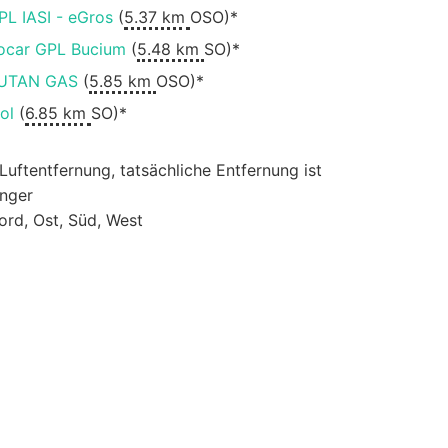
PL IASI - eGros
(
5.37 km
OSO)*
ocar GPL Bucium
(
5.48 km
SO)*
UTAN GAS
(
5.85 km
OSO)*
ol
(
6.85 km
SO)*
 Luftentfernung, tatsächliche Entfernung ist
änger
ord, Ost, Süd, West