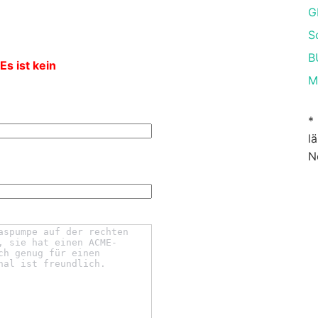
G
S
B
Es ist kein
M
*
l
N