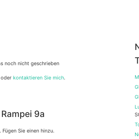
T
as noch nicht geschrieben
M
oder
kontaktieren Sie mich
.
G
G
L
 Rampei 9a
S
T
 Fügen Sie einen hinzu.
N