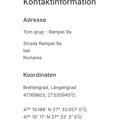
Kontaktinformation
Adresse
Tom grup - Rampei 9a
Strada Rampei 9a
Iasi
Romania
Koordinaten
Breitengrad, Längengrad
47.169803, 27.550945
47° 10.188' N 27° 33.057' E
47° 10' 11" N 27° 33' 3" E