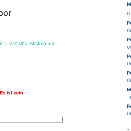
M
bor
D
P
Üb
P
 1 Jahr sind. Klicken Sie
Üb
P
Üb
P
Üb
M
Es ist kein
Ta
P
Üb
*