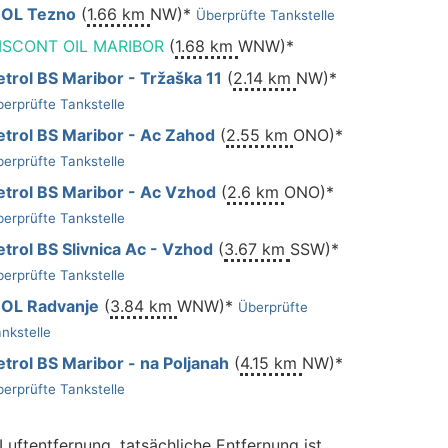
OL Tezno
(
1.66 km
NW)*
Überprüfte Tankstelle
ISCONT OIL MARIBOR
(
1.68 km
WNW)*
etrol BS Maribor - Tržaška 11
(
2.14 km
NW)*
erprüfte Tankstelle
etrol BS Maribor - Ac Zahod
(
2.55 km
ONO)*
erprüfte Tankstelle
etrol BS Maribor - Ac Vzhod
(
2.6 km
ONO)*
erprüfte Tankstelle
etrol BS Slivnica Ac - Vzhod
(
3.67 km
SSW)*
erprüfte Tankstelle
OL Radvanje
(
3.84 km
WNW)*
Überprüfte
nkstelle
etrol BS Maribor - na Poljanah
(
4.15 km
NW)*
erprüfte Tankstelle
 Luftentfernung, tatsächliche Entfernung ist