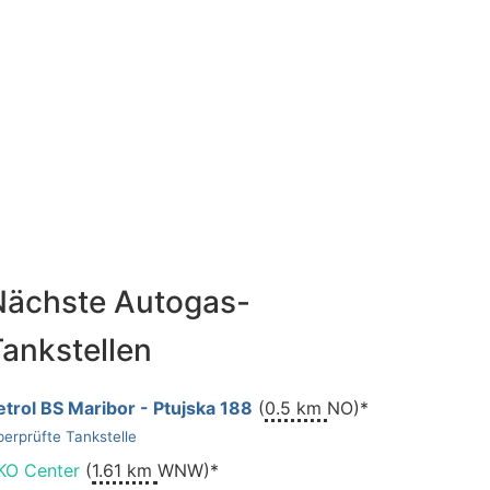
Nächste Autogas-
ankstellen
etrol BS Maribor - Ptujska 188
(
0.5 km
NO)*
erprüfte Tankstelle
KO Center
(
1.61 km
WNW)*