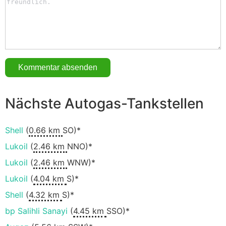
Nächste Autogas-Tankstellen
Shell
(
0.66 km
SO)*
Lukoil
(
2.46 km
NNO)*
Lukoil
(
2.46 km
WNW)*
Lukoil
(
4.04 km
S)*
Shell
(
4.32 km
S)*
bp Salihli Sanayi
(
4.45 km
SSO)*