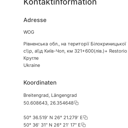
Kontaktinformation
Adresse
WOG
Рівненська обл., на території Білокриницької
с\\р, а\\д Київ-Чоп, км 321+600(лів.)+ Restorio
Кругле
Ukraine
Koordinaten
Breitengrad, Längengrad
50.608643, 26.354648
50° 36.519' N 26° 21.279' E
50° 36' 31" N 26° 21' 17" E