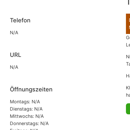
T
Telefon
N/A
G
L
URL
N
T
N/A
H
K
Öffnungszeiten
ha
Montags: N/A
Dienstags: N/A
Mittwochs: N/A
Donnerstags: N/A