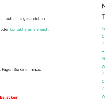
T
as noch nicht geschrieben
S
oder
kontaktieren Sie mich
.
O
O
А
B
W
 Fügen Sie einen hinzu.
O
O
G
W
Es ist kein