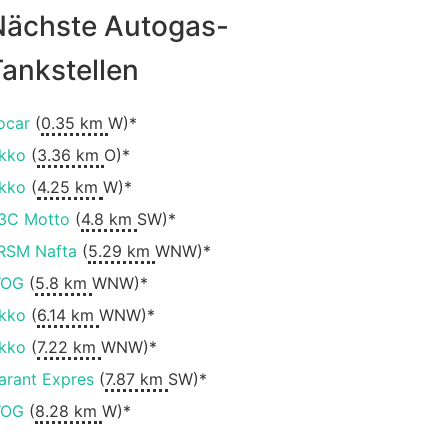
Nächste Autogas-
ankstellen
ocar
(
0.35 km
W)*
kko
(
3.36 km
O)*
kko
(
4.25 km
W)*
ЗС Motto
(
4.8 km
SW)*
RSM Nafta
(
5.29 km
WNW)*
OG
(
5.8 km
WNW)*
kko
(
6.14 km
WNW)*
kko
(
7.22 km
WNW)*
arant Expres
(
7.87 km
SW)*
OG
(
8.28 km
W)*