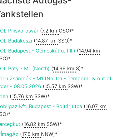
Nächste Autogas-
ankstellen
OL Pilisvörösvár
(
7.2 km
OSO)*
OL Budakeszi
(
14.87 km
SSO)*
OL Budapest - Gémeskút u. (III.)
(
14.94 km
SO)*
OL Páty - M1 (North)
(
14.99 km
S)*
rlen Zsámbék - M1 (North) - Temporarily out of
rder - 08.05.2026
(
15.57 km
SSW)*
rlen
(
15.76 km
SSW)*
obilgaz Kft. Budapest - Bojtár utca
(
16.07 km
SO)*
ercegkut
(
16.82 km
SSW)*
rÍmagÁz
(
17.5 km
NNW)*