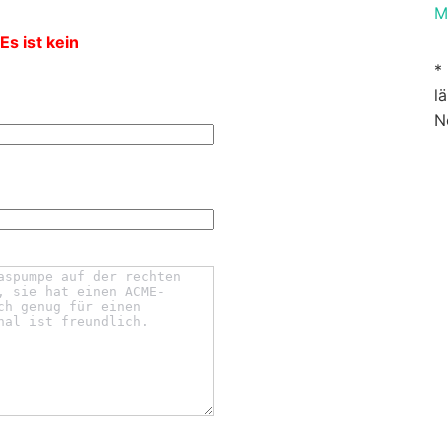
M
Es ist kein
*
l
N