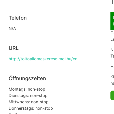
T
Telefon
N/A
G
L
URL
N
T
http://toltoallomaskereso.mol.hu/en
H
K
Öffnungszeiten
ha
Montags: non-stop
Dienstags: non-stop
Mittwochs: non-stop
Donnerstags: non-stop