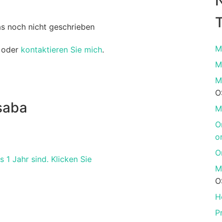
T
as noch nicht geschrieben
M
oder
kontaktieren Sie mich
.
M
M
O
saba
M
O
o
O
 1 Jahr sind. Klicken Sie
M
O
H
P