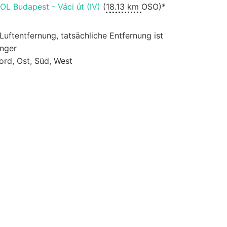
OL Budapest - Váci út (IV)
(
18.13 km
OSO)*
 Luftentfernung, tatsächliche Entfernung ist
änger
ord, Ost, Süd, West