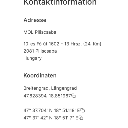
Kontaktinformation
Adresse
MOL Piliscsaba
10-es Fő út 1602 - 13 Hrsz. (24. Km)
2081
Piliscsaba
Hungary
Koordinaten
Breitengrad, Längengrad
47.628394, 18.851967
47° 37.704' N 18° 51.118' E
47° 37' 42" N 18° 51' 7" E