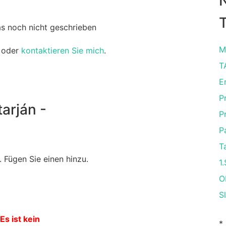
T
as noch nicht geschrieben
M
oder
kontaktieren Sie mich
.
T
E
P
arján -
P
P
T
 Fügen Sie einen hinzu.
1
O
S
Es ist kein
*