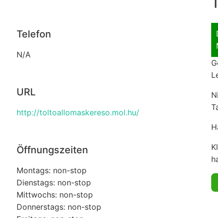
T
Telefon
N/A
G
L
URL
N
T
http://toltoallomaskereso.mol.hu/
H
K
Öffnungszeiten
ha
Montags: non-stop
Dienstags: non-stop
Mittwochs: non-stop
Donnerstags: non-stop