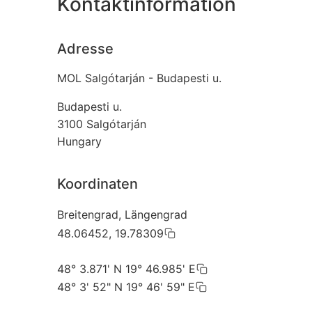
Kontaktinformation
Adresse
MOL Salgótarján - Budapesti u.
Budapesti u.
3100
Salgótarján
Hungary
Koordinaten
Breitengrad, Längengrad
48.06452, 19.78309
48° 3.871' N 19° 46.985' E
48° 3' 52" N 19° 46' 59" E