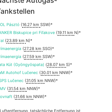
Nächste Autogas-
ankstellen
OL Pásztó
(
16.27 km
SSW)*
ANKER Biskupice pri Fiľakove
(
19.11 km
N)*
ral
(
23.89 km
N)*
rímaenergia
(
27.28 km
SSO)*
rímaenergia
(
27.59 km
SSW)*
ata Kút (Gyöngyöspata)
(
28.07 km
S)*
aM Autohof Lučenec
(
30.01 km
NNW)*
.SPS Lučenec
(
31.05 km
NNW)*
MV
(
31.54 km
NNW)*
lovnaft
(
31.66 km
NNW)*
 Luftentfernung, tatsächliche Entfernung ist