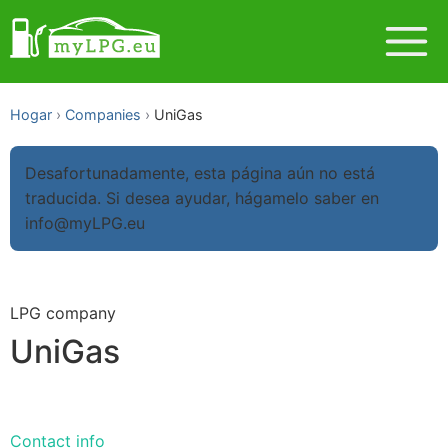
Hogar
Companies
UniGas
Desafortunadamente, esta página aún no está
traducida. Si desea ayudar, hágamelo saber en
info@myLPG.eu
LPG company
UniGas
Contact info