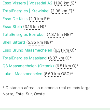
Esso Vissers | Vossedal A2
(
1.98 km
S)*
TotalEnergies | Krawinkel
(
2.08 km
E)*
Esso De Kluis
(
2.9 km
E)*
Esso Stein
(
3.16 km
N)*
TotalEnergies Borrekuil
(
4.37 km
NE)*
Shell Sittard
(
5.35 km
NE)*
Esso Bruno Maasmechelen
(
6.31 km
O)*
TotalEnergies Maasland
(
6.37 km
O)*
Q8 Maasmechelen (Oztank)
(
6.51 km
O)*
Lukoil Maasmechelen
(
6.69 km
OSO)*
* Distancia aérea, la distancia real es más larga
Norte, Este, Sur, Oeste