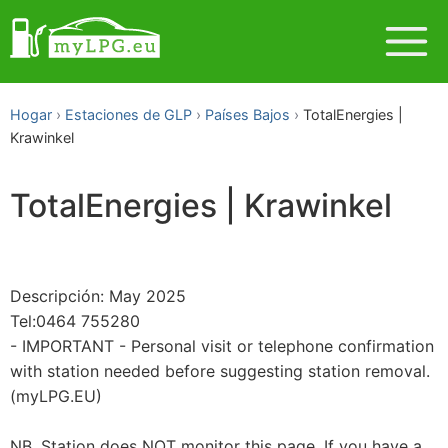
Hogar
Estaciones de GLP
Países Bajos
TotalEnergies |
Krawinkel
TotalEnergies | Krawinkel
Descripción: May 2025
Tel:0464 755280
- IMPORTANT - Personal visit or telephone confirmation
with station needed before suggesting station removal.
(myLPG.EU)
NB. Station does NOT monitor this page. If you have a