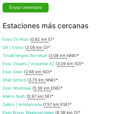
Estaciones más cercanas
Esso De Kluis
(
0.82 km
E)*
OK | Elsloo
(
2.08 km
O)*
TotalEnergies Borrekuil
(
3.08 km
NNE)*
Esso Vissers | Vossedal A2
(
3.09 km
SO)*
Esso Stein
(
3.68 km
NO)*
Shell Sittard
(
3.75 km
NNE)*
Esso Windraak
(
5.38 km
ENE)*
Makro Nuth
(
5.97 km
SE)*
Sakko | Amstenrade
(
7.57 km
ESE)*
Esso Bruno Maasmechelen
(
8.38 km
O)*