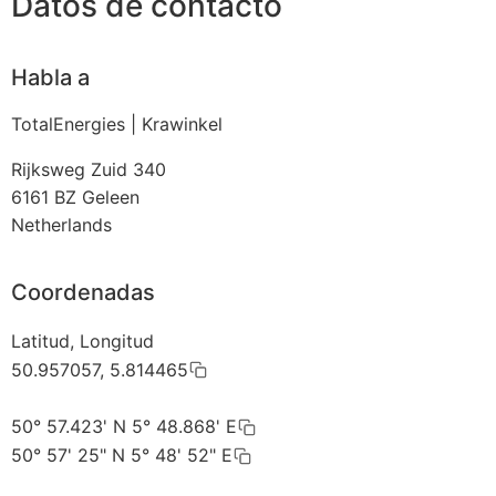
Datos de contacto
Habla a
TotalEnergies | Krawinkel
Rijksweg Zuid 340
6161 BZ
Geleen
Netherlands
Coordenadas
Latitud, Longitud
50.957057, 5.814465
50° 57.423' N 5° 48.868' E
50° 57' 25" N 5° 48' 52" E