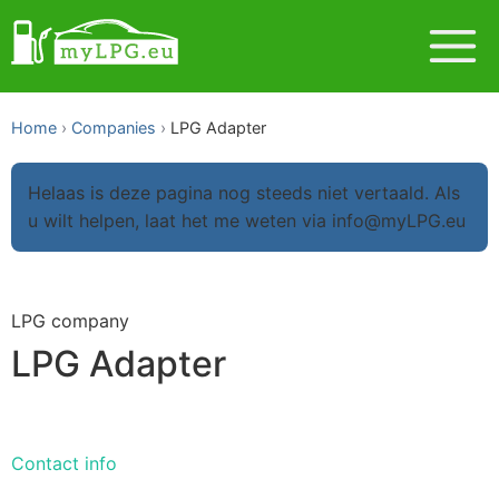
Home
Companies
LPG Adapter
Helaas is deze pagina nog steeds niet vertaald. Als
u wilt helpen, laat het me weten via info@myLPG.eu
LPG company
LPG Adapter
Contact info