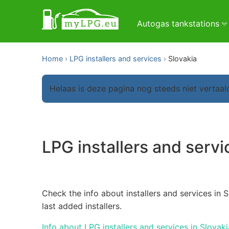
Autogas tankstations
Home
LPG installers and services
Slovakia
Helaas is deze pagina nog steeds niet vertaal
LPG installers and servi
Check the info about installers and services in 
last added installers.
Info about LPG installers and services in Slovaki