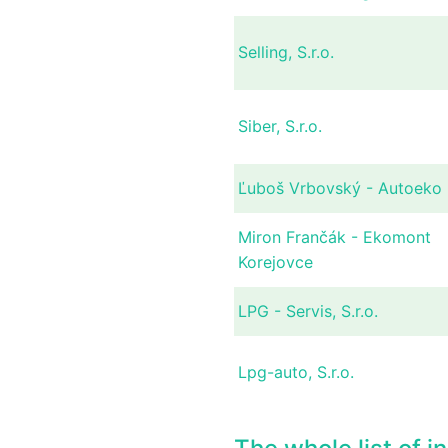
Selling, S.r.o.
Siber, S.r.o.
Ľuboš Vrbovský - Autoeko
Miron Frančák - Ekomont
Korejovce
LPG - Servis, S.r.o.
Lpg-auto, S.r.o.