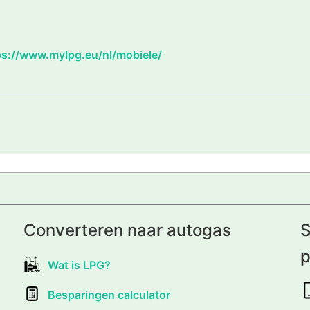
ps://www.mylpg.eu/nl/mobiele/
Converteren naar autogas
S
p
Wat is LPG?
Besparingen calculator