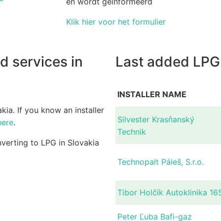
en wordt geïnformeerd
Klik hier voor het formulier
d services in
Last added LPG i
INSTALLER NAME
kia. If you know an installer
Silvester Krasňanský
here
.
Technik
nverting to LPG in Slovakia
Technopalt Páleš, S.r.o.
Tibor Holčík Autoklinika 16
Peter Ľuba Bafi-gaz