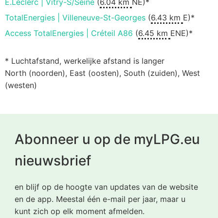
E.Leclerc | Vitry-S/Seine
(
6.04 km
NE)*
TotalEnergies | Villeneuve-St-Georges
(
6.43 km
E)*
Access TotalEnergies | Créteil A86
(
6.45 km
ENE)*
* Luchtafstand, werkelijke afstand is langer
North (noorden), East (oosten), South (zuiden), West
(westen)
Abonneer u op de myLPG.eu
nieuwsbrief
en blijf op de hoogte van updates van de website
en de app. Meestal één e-mail per jaar, maar u
kunt zich op elk moment afmelden.