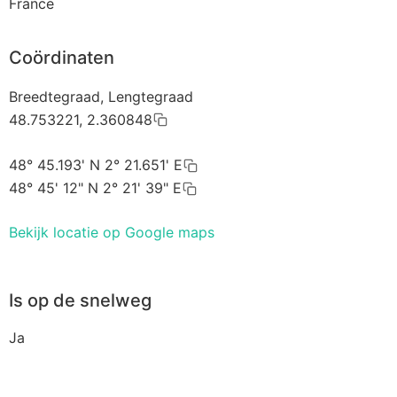
France
Coördinaten
Breedtegraad, Lengtegraad
48.753221, 2.360848
48° 45.193' N 2° 21.651' E
48° 45' 12" N 2° 21' 39" E
Bekijk locatie op Google maps
Is op de snelweg
Ja