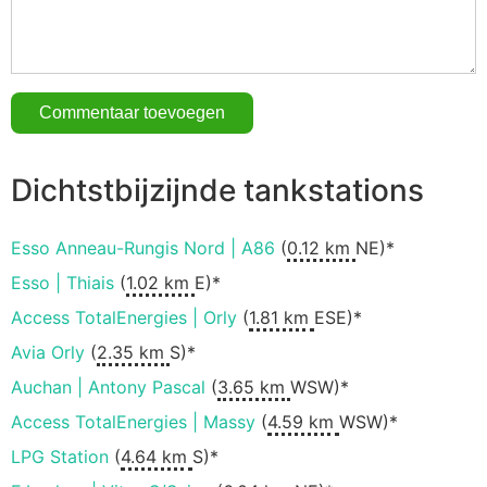
Dichtstbijzijnde tankstations
Esso Anneau-Rungis Nord | A86
(
0.12 km
NE)*
Esso | Thiais
(
1.02 km
E)*
Access TotalEnergies | Orly
(
1.81 km
ESE)*
Avia Orly
(
2.35 km
S)*
Auchan | Antony Pascal
(
3.65 km
WSW)*
Access TotalEnergies | Massy
(
4.59 km
WSW)*
LPG Station
(
4.64 km
S)*