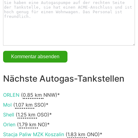
Nächste Autogas-Tankstellen
ORLEN
(
0.85 km
NNW)*
Mol
(
1.07 km
SSO)*
Shell
(
1.25 km
OSO)*
Orlen
(
1.79 km
NO)*
Stacja Paliw MZK Koszalin
(
1.83 km
ONO)*