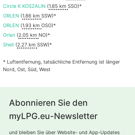
Circle K KOSZALIN
(
1.85 km
SSO)*
ORLEN
(
1.86 km
SSW)*
ORLEN
(
1.93 km
OSO)*
Orlen
(
2.05 km
NO)*
Shell
(
2.27 km
SSW)*
* Luftentfernung, tatsächliche Entfernung ist länger
Nord, Ost, Süd, West
Abonnieren Sie den
myLPG.eu-Newsletter
und bleiben Sie über Website- und App-Updates