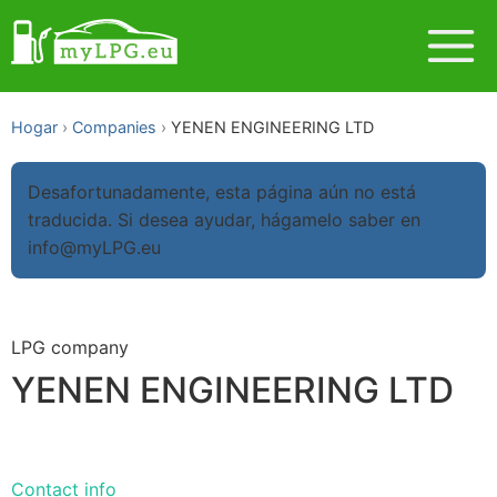
Hogar
Companies
YENEN ENGINEERING LTD
Desafortunadamente, esta página aún no está
traducida. Si desea ayudar, hágamelo saber en
info@myLPG.eu
LPG company
YENEN ENGINEERING LTD
Contact info