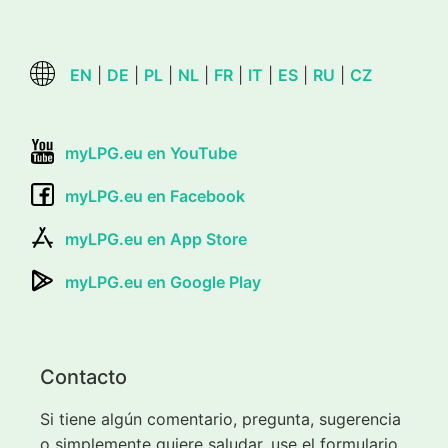
EN
|
DE
|
PL
|
NL
|
FR
|
IT
|
ES
|
RU
|
CZ
myLPG.eu en YouTube
myLPG.eu en Facebook
myLPG.eu en App Store
myLPG.eu en Google Play
Contacto
Si tiene algún comentario, pregunta, sugerencia
o simplemente quiere saludar, use el formulario